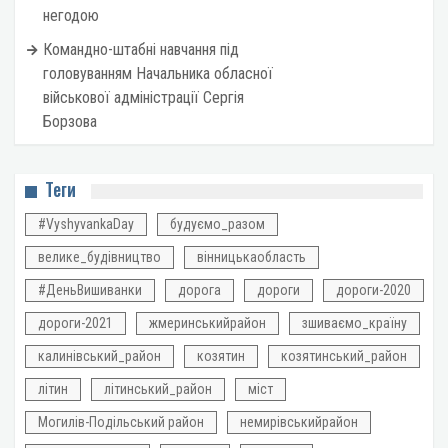
негодою
Командно-штабні навчання під
головуванням Начальника обласної
військової адміністрації Сергія
Борзова
Теги
#VyshyvankaDay
будуємо_разом
велике_будівництво
вінницькаобласть
#ДеньВишиванки
дорога
дороги
дороги-2020
дороги-2021
жмеринськийрайон
зшиваємо_країну
калинівський_район
козятин
козятинський_район
літин
літинський_район
міст
Могилів-Подільський район
немирівськийрайон