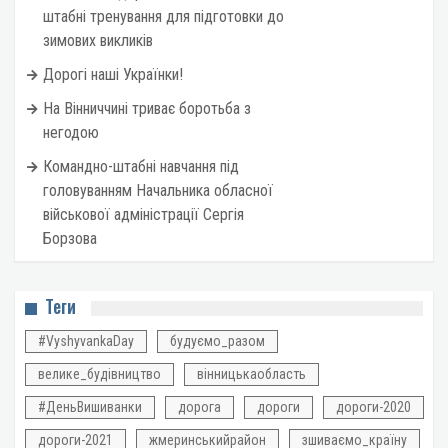
штабні тренування для підготовки до
зимових викликів
Дорогі наші Українки!
На Вінниччині триває боротьба з
негодою
Командно-штабні навчання під
головуванням Начальника обласної
військової адміністрації Сергія
Борзова
Теги
#VyshyvankaDay
будуємо_разом
велике_будівництво
вінницькаобласть
#ДеньВишиванки
дорога
дороги
дороги-2020
дороги-2021
жмеринськийрайон
зшиваємо_країну