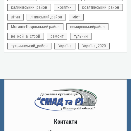
калинівський_район
козятин
козятинський_район
літин
літинський_район
міст
Могилів-Подільський район
немирівськийрайон
не_ной_а_строй
ремонт
тульчин
тульчинський_район
Україна
Україна_2020
Контакти