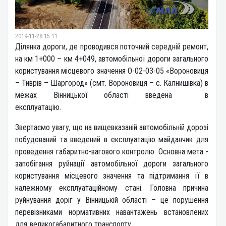
2019-11-28 15:11
Ділянка дороги, де проводився поточний середній ремонт,
на км 1+000 – км 4+049, автомобільної дороги загального
користування місцевого значення О-02-03-05 «Вороновиця
– Тиврів – Шаргород» (смт. Вороновиця – с. Калнишівка) в
межах Вінницької області введена в
експлуатацію.
Звертаємо увагу, що на вищевказаній автомобільній дорозі
побудований та введений в експлуатацію майданчик для
проведення габаритно-вагового контролю. Основна мета -
запобігання руйнації автомобільної дороги загального
користування місцевого значення та підтримання її в
належному експлуатаційному стані. Головна причина
руйнування доріг у Вінницькій області – це порушення
перевізниками нормативних навантажень встановлених
для великогабаритного транспорту.