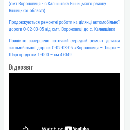
(смт.Вороновиця - с.Калнишівка Вінницького району
Вінницької області)
Продовжуються ремонтні роботи на ділянці автомобільної
дороги О-02-03-05 від смт. Вороновиці до с. Калнишівка
Повністю завершено поточний середній ремонт ділянки
автомобільної дороги О-02-03-05 «Вороновиця – Тиврів –
Шаргород» км 1+000 – км 4+049
Відеозвіт