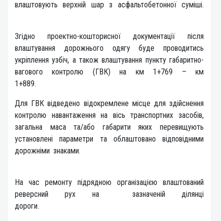
влаштовують верхній шар з асфальтобетонної суміші.
Згідно проектно-кошторисної документації після
влаштування дорожнього одягу буде проводитись
укріплення узбіч, а також влаштування пункту габаритно-
вагового контролю (ГВК) на км 1+769 – км
1+889.
Для ГВК відведено відокремлене місце для здійснення
контролю навантаження на вісь транспортних засобів,
загальна маса та/або габарити яких перевищують
установлені параметри та облаштовано відповідними
дорожніми знаками.
На час ремонту підрядною організацією влаштований
реверсний рух на зазначеній ділянці
дороги.