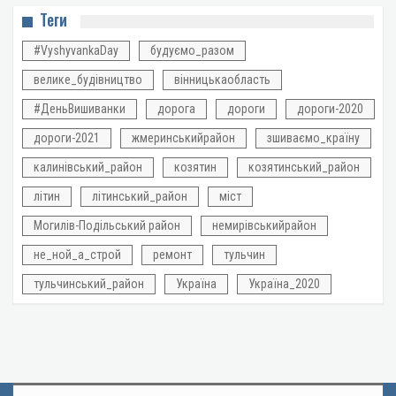
Теги
#VyshyvankaDay
будуємо_разом
велике_будівництво
вінницькаобласть
#ДеньВишиванки
дорога
дороги
дороги-2020
дороги-2021
жмеринськийрайон
зшиваємо_країну
калинівський_район
козятин
козятинський_район
літин
літинський_район
міст
Могилів-Подільський район
немирівськийрайон
не_ной_а_строй
ремонт
тульчин
тульчинський_район
Україна
Україна_2020