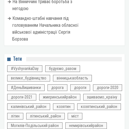
На Вінниччині триває боротьба з
негодою
Командно-штабні навчання під
головуванням Начальника обласної
військової адміністрації Сергія
Борзова
Теги
#VyshyvankaDay
будуємо_разом
велике_будівництво
вінницькаобласть
#ДеньВишиванки
дорога
дороги
дороги-2020
дороги-2021
жмеринськийрайон
зшиваємо_країну
калинівський_район
козятин
козятинський_район
літин
літинський_район
міст
Могилів-Подільський район
немирівськийрайон