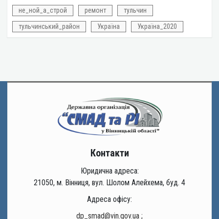
не_ной_а_строй
ремонт
тульчин
тульчинський_район
Україна
Україна_2020
Контакти
Юридична адреса:
21050, м. Вінниця, вул. Шолом Алейхема, буд. 4
Адреса офісу:
dp_smad@vin.gov.ua
;