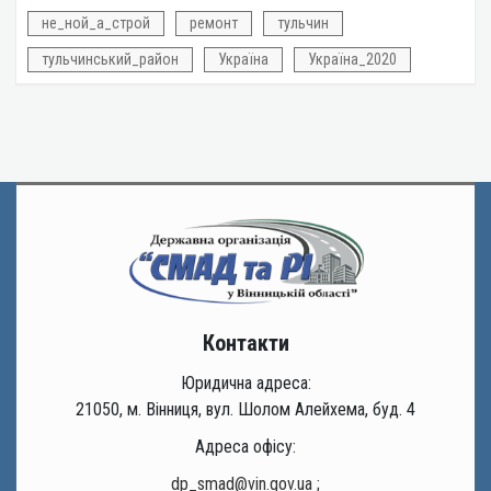
не_ной_а_строй
ремонт
тульчин
тульчинський_район
Україна
Україна_2020
Контакти
Юридична адреса:
21050, м. Вінниця, вул. Шолом Алейхема, буд. 4
Адреса офісу:
dp_smad@vin.gov.ua
;