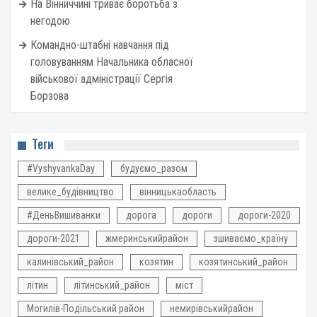
На Вінниччині триває боротьба з
негодою
Командно-штабні навчання під
головуванням Начальника обласної
військової адміністрації Сергія
Борзова
Теги
#VyshyvankaDay
будуємо_разом
велике_будівництво
вінницькаобласть
#ДеньВишиванки
дорога
дороги
дороги-2020
дороги-2021
жмеринськийрайон
зшиваємо_країну
калинівський_район
козятин
козятинський_район
літин
літинський_район
міст
Могилів-Подільський район
немирівськийрайон