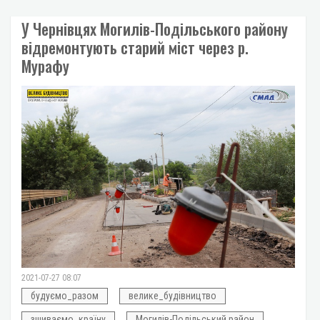
У Чернівцях Могилів-Подільського району
відремонтують старий міст через р.
Мурафу
2021-07-27 08:07
будуємо_разом
велике_будівництво
зшиваємо_країну
Могилів-Подільський район