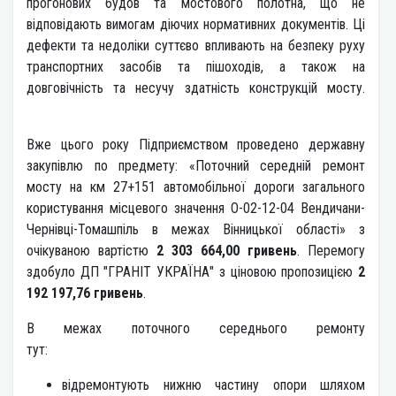
прогонових будов та мостового полотна, що не
відповідають вимогам діючих нормативних документів. Ці
дефекти та недоліки суттєво впливають на безпеку руху
транспортних засобів та пішоходів, а також на
довговічність та несучу здатність конструкцій мосту.
Вже цього року Підприємством проведено державну
закупівлю по предмету: «Поточний середній ремонт
мосту на км 27+151 автомобільної дороги загального
користування місцевого значення О-02-12-04 Вендичани-
Чернівці-Томашпіль в межах Вінницької області» з
очікуваною вартістю
2 303 664,00 гривень
. Перемогу
здобуло ДП "ГРАНІТ УКРАЇНА" з ціновою пропозицією
2
192 197,76 гривень
.
В межах поточного середнього ремонту
тут:
відремонтують нижню частину опори шляхом