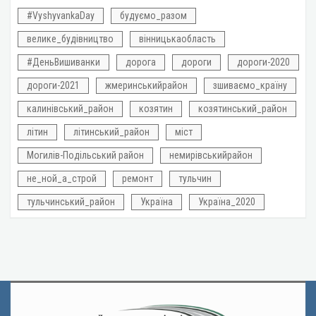
#VyshyvankaDay
будуємо_разом
велике_будівництво
вінницькаобласть
#ДеньВишиванки
дорога
дороги
дороги-2020
дороги-2021
жмеринськийрайон
зшиваємо_країну
калинівський_район
козятин
козятинський_район
літин
літинський_район
міст
Могилів-Подільський район
немирівськийрайон
не_ной_а_строй
ремонт
тульчин
тульчинський_район
Україна
Україна_2020