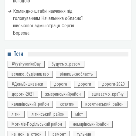
негодою
Командно-штабні навчання під
головуванням Начальника обласної
військової адміністрації Сергія
Борзова
Теги
#VyshyvankaDay
будуємо_разом
велике_будівництво
вінницькаобласть
#ДеньВишиванки
дорога
дороги
дороги-2020
дороги-2021
жмеринськийрайон
зшиваємо_країну
калинівський_район
козятин
козятинський_район
літин
літинський_район
міст
Могилів-Подільський район
немирівськийрайон
не_ной_а_строй
ремонт
тульчин