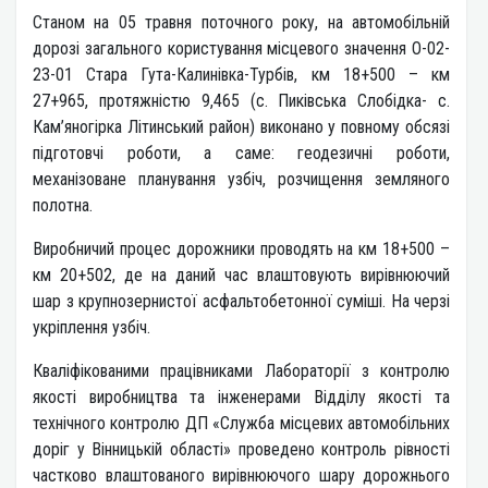
Станом на 05 травня поточного року, на автомобільній
дорозі загального користування місцевого значення О-02-
23-01 Стара Гута-Калинівка-Турбів, км 18+500 – км
27+965, протяжністю 9,465 (с. Пиківська Слобідка- с.
Кам’яногірка Літинський район) виконано у повному обсязі
підготовчі роботи, а саме: геодезичні роботи,
механізоване планування узбіч, розчищення земляного
полотна.
Виробничий процес дорожники проводять на км 18+500 –
км 20+502, де на даний час влаштовують вирівнюючий
шар з крупнозернистої асфальтобетонної суміші. На черзі
укріплення узбіч.
Кваліфікованими працівниками Лабораторії з контролю
якості виробництва та інженерами Відділу якості та
технічного контролю ДП «Служба місцевих автомобільних
доріг у Вінницькій області» проведено контроль рівності
частково влаштованого вирівнюючого шару дорожнього