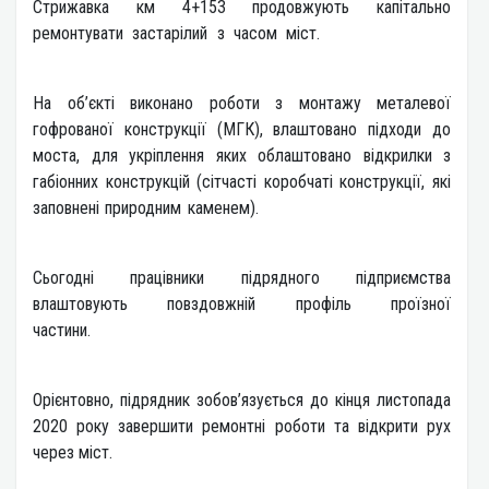
Стрижавка км 4+153 продовжують капітально
ремонтувати застарілий з часом міст.
На об’єкті виконано роботи з монтажу металевої
гофрованої конструкції (МГК), влаштовано підходи до
моста, для укріплення яких облаштовано відкрилки з
габіонних конструкцій (сітчасті коробчаті конструкції, які
заповнені природним каменем).
Сьогодні працівники підрядного підприємства
влаштовують повздовжній профіль проїзної
частини.
Орієнтовно, підрядник зобов’язується до кінця листопада
2020 року завершити ремонтні роботи та відкрити рух
через міст.