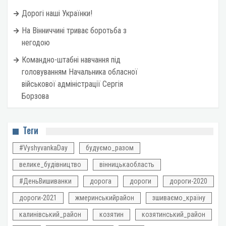
Дорогі наші Українки!
На Вінниччині триває боротьба з
негодою
Командно-штабні навчання під
головуванням Начальника обласної
військової адміністрації Сергія
Борзова
Теги
#VyshyvankaDay
будуємо_разом
велике_будівництво
вінницькаобласть
#ДеньВишиванки
дорога
дороги
дороги-2020
дороги-2021
жмеринськийрайон
зшиваємо_країну
калинівський_район
козятин
козятинський_район