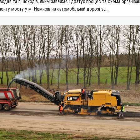
одіїв та пішоходів, яким заважає і дратує процес та схема організац
онту мосту у м. Немирів на автомобільній дорозі заг...