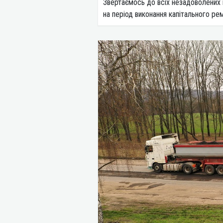
Звертаємось до всіх незадоволених в
на період виконання капітального рем