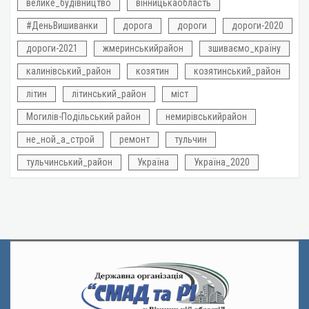
велике_будівництво
вінницькаобласть
#ДеньВишиванки
дорога
дороги
дороги-2020
дороги-2021
жмеринськийрайон
зшиваємо_країну
калинівський_район
козятин
козятинський_район
літин
літинський_район
міст
Могилів-Подільський район
немирівськийрайон
не_ной_а_строй
ремонт
тульчин
тульчинський_район
Україна
Україна_2020