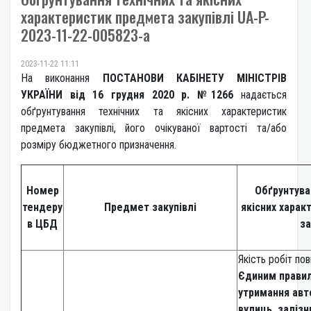
характеристик предмета закупівлі UA-P-
2023-11-22-005823-a
2023-11-22 11:11
На виконання
ПОСТАНОВИ КАБІНЕТУ МІНІСТРІВ
УКРАЇНИ від 16 грудня 2020 р. №1266
надається
обґрунтування технічних та якісних характеристик
предмета закупівлі, його очікуваної вартості та/або
розміру бюджетного призначення.
Номер
Обґрунтува
тендеру
Предмет закупівлі
якісних харак
в ЦБД
за
Якість робіт пов
Єдиним правил
утримання авт
вулиць, залізн