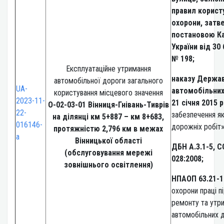
правил корист
охорони, затв
постановою Ка
України від 30
№ 198;
Експлуатаційне утримання
наказу Держав
автомобільної дороги загального
UA-
автомобільних 
користування місцевого значення
2023-11-
21 січня 2015 
О-02-03-01 Вінниця-Гнівань-Тиврів
22-
забезпечення як
на ділянці км 5+887 – км 8+683,
016146-
дорожніх робіт»
протяжністю 2,796 км в межах
a
Вінницької області
ДБН А.3.1-5, С
(обслуговування мережі
028:2008;
зовнішнього освітлення)
НПАОП 63.21-1
охорони праці пі
ремонту та утр
автомобільних д