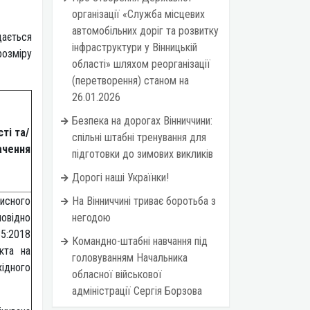
організації «Служба місцевих
автомобільних доріг та розвитку
ається
інфраструктури у Вінницькій
розміру
області» шляхом реорганізації
(перетворення) станом на
26.01.2026
Безпека на дорогах Вінниччини:
ті та/
спільні штабні тренування для
ачення
підготовки до зимових викликів
Дорогі наші Українки!
исного
На Вінниччині триває боротьба з
овідно
негодою
5:2018
Командно-штабні навчання під
кта на
головуванням Начальника
хідного
обласної військової
адміністрації Сергія Борзова