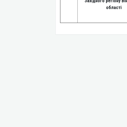
Західного регіону Ві
області