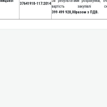
нницької
За результатами розрахунків, оч
37641918-117:2014
вартість закупівлі скл
399 499 928,00разом з ПДВ.