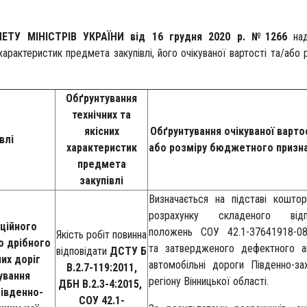
ЕТУ МІНІСТРІВ УКРАЇНИ від 16 грудня 2020 р. №1266
над
 характеристик предмета закупівлі, його очікуваної вартості та/або 
Обґрунтування
технічних та
якісних
Обґрунтування очікуваної вартос
влі
характеристик
або розміру бюджетного призн
предмета
закупівлі
Визначається на підставі коштор
розрахунку складеного відп
ційного
положень СОУ 42.1-37641918-08
Якість робіт повинна
о дрібного
та затвердженого дефектного а
відповідати
ДСТУ Б
их доріг
автомобільні дороги Південно-за
В.2.7-119:2011,
ування
регіону Вінницької області.
ДБН В.2.3-4:2015,
івденно-
СОУ 42.1-