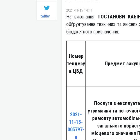
2021-11-15 14:11
На виконання
ПОСТАНОВИ КАБІН
twitter
обґрунтування технічних та якісних
бюджетного призначення.
Номер
тендеру
Предмет закупі
в ЦБД
Послуги з експлуата
утримання та поточног
2021-
ремонту автомобільн
11-15-
загального корист
005797-
місцевого значення П
a