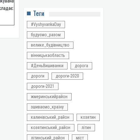
ікувана
адає:
Теги
#VyshyvankaDay
будуємо_разом
велике_будівництво
вінницькаобласть
#ДеньВишиванки
дорога
дороги
дороги-2020
дороги-2021
жмеринськийрайон
зшиваємо_країну
калинівський_район
козятин
козятинський_район
літин
літинський_район
міст