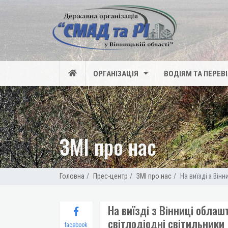
ОРГАНІЗАЦІЯ
ВОДІЯМ ТА ПЕРЕВ
ЗМІ про нас
Головна
Прес-центр
ЗМІ про нас
На виїзді з Він
На виїзді з Вінниці обла
світлодіодні світильники
facebook