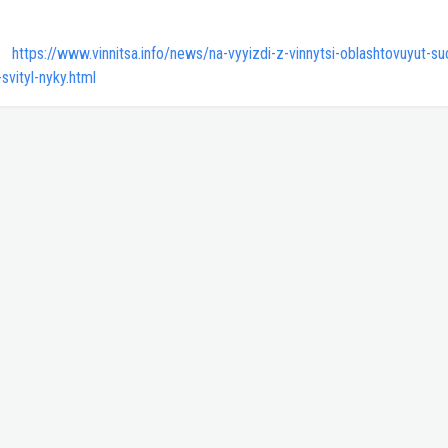
https://www.vinnitsa.info/news/na-vyyizdi-z-vinnytsi-oblashtovuyut-s
svityl-nyky.html