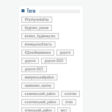
Теги
#VyshyvankaDay
будуємо_разом
велике_будівництво
вінницькаобласть
#ДеньВишиванки
дорога
дороги
дороги-2020
дороги-2021
жмеринськийрайон
зшиваємо_країну
калинівський_район
козятин
козятинський_район
літин
літинський_район
міст