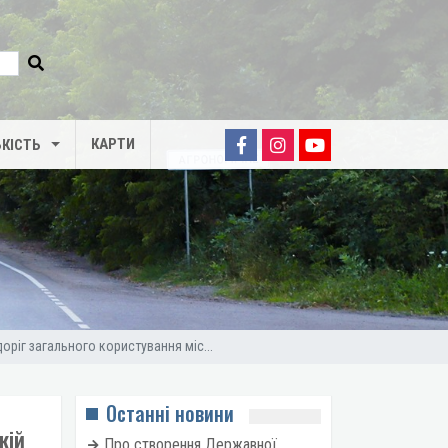
КАРТИ
КІСТЬ
ріг загального користування міс...
Останні новини
кій
Про створення Державної