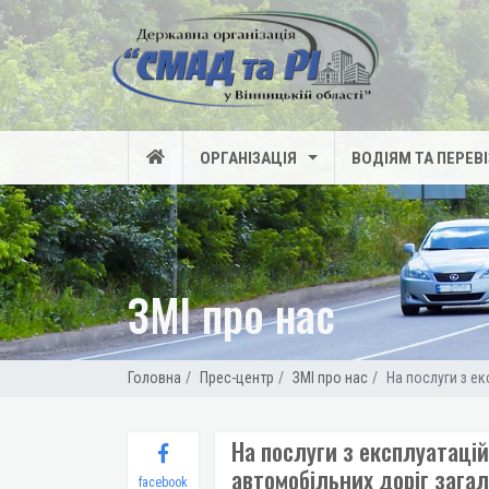
ОРГАНІЗАЦІЯ
ВОДІЯМ ТА ПЕРЕВ
ЗМІ про нас
Головна
Прес-центр
ЗМІ про нас
На послуги з е
На послуги з експлуатаці
автомобільних доріг зага
facebook