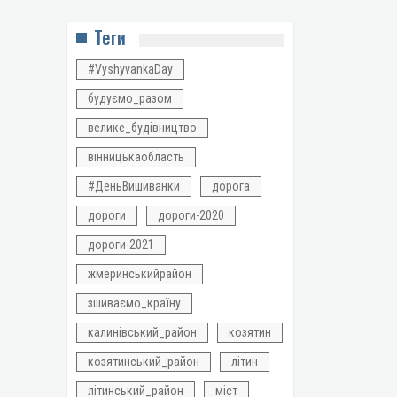
Теги
#VyshyvankaDay
будуємо_разом
велике_будівництво
вінницькаобласть
#ДеньВишиванки
дорога
дороги
дороги-2020
дороги-2021
жмеринськийрайон
зшиваємо_країну
калинівський_район
козятин
козятинський_район
літин
літинський_район
міст