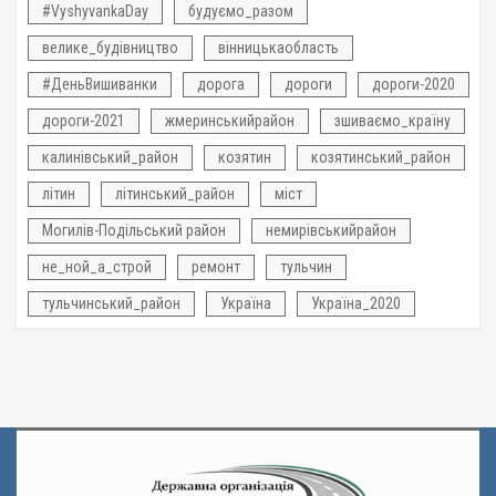
#VyshyvankaDay
будуємо_разом
велике_будівництво
вінницькаобласть
#ДеньВишиванки
дорога
дороги
дороги-2020
дороги-2021
жмеринськийрайон
зшиваємо_країну
калинівський_район
козятин
козятинський_район
літин
літинський_район
міст
Могилів-Подільський район
немирівськийрайон
не_ной_а_строй
ремонт
тульчин
тульчинський_район
Україна
Україна_2020