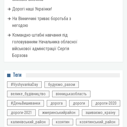
Дорогі наші Українки!
На Вінниччині триває боротьба з
негодою
Командно-штабні навчання під
головуванням Начальника обласної
військової адміністрації Сергія
Борзова
Теги
#VyshyvankaDay
будуємо_разом
велике_будівництво
вінницькаобласть
#ДеньВишиванки
дорога
дороги
дороги-2020
дороги-2021
жмеринськийрайон
зшиваємо_країну
калинівський_район
козятин
козятинський_район