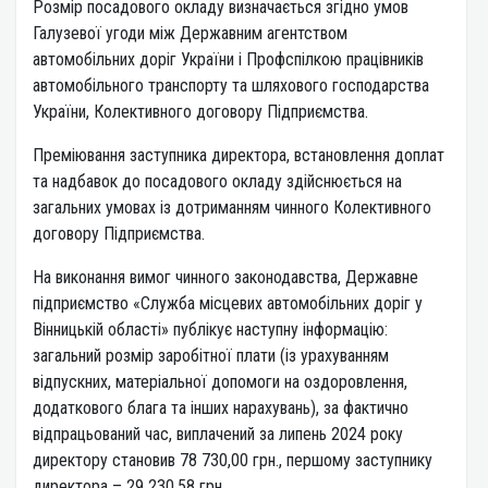
Розмір посадового окладу визначається згідно умов
Галузевої угоди між Державним агентством
автомобільних доріг України і Профспілкою працівників
автомобільного транспорту та шляхового господарства
України, Колективного договору Підприємства.
Преміювання заступника директора, встановлення доплат
та надбавок до посадового окладу здійснюється на
загальних умовах із дотриманням чинного Колективного
договору Підприємства.
На виконання вимог чинного законодавства, Державне
підприємство «Служба місцевих автомобільних доріг у
Вінницькій області» публікує наступну інформацію:
загальний розмір заробітної плати (із урахуванням
відпускних, матеріальної допомоги на оздоровлення,
додаткового блага та інших нарахувань), за фактично
відпрацьований час, виплачений за липень 2024 року
директору становив 78 730,00 грн., першому заступнику
директора – 29 230,58 грн.