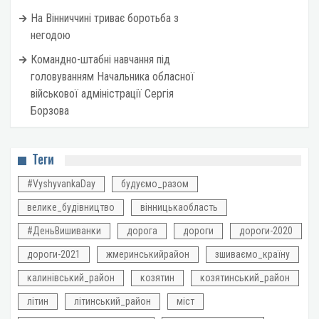
На Вінниччині триває боротьба з
негодою
Командно-штабні навчання під
головуванням Начальника обласної
військової адміністрації Сергія
Борзова
Теги
#VyshyvankaDay
будуємо_разом
велике_будівництво
вінницькаобласть
#ДеньВишиванки
дорога
дороги
дороги-2020
дороги-2021
жмеринськийрайон
зшиваємо_країну
калинівський_район
козятин
козятинський_район
літин
літинський_район
міст