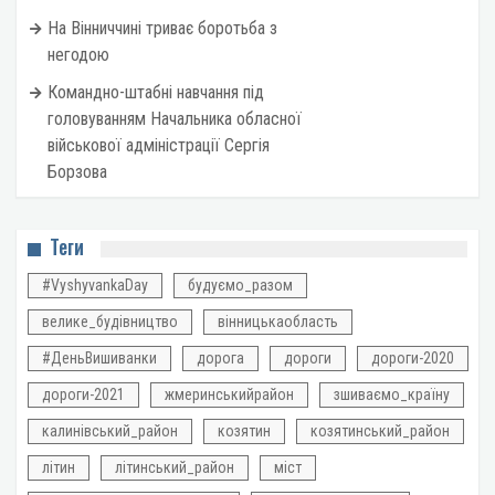
На Вінниччині триває боротьба з
негодою
Командно-штабні навчання під
головуванням Начальника обласної
військової адміністрації Сергія
Борзова
Теги
#VyshyvankaDay
будуємо_разом
велике_будівництво
вінницькаобласть
#ДеньВишиванки
дорога
дороги
дороги-2020
дороги-2021
жмеринськийрайон
зшиваємо_країну
калинівський_район
козятин
козятинський_район
літин
літинський_район
міст