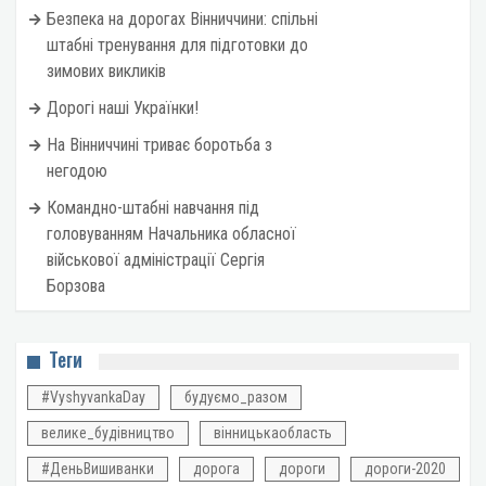
Безпека на дорогах Вінниччини: спільні
штабні тренування для підготовки до
зимових викликів
Дорогі наші Українки!
На Вінниччині триває боротьба з
негодою
Командно-штабні навчання під
головуванням Начальника обласної
військової адміністрації Сергія
Борзова
Теги
#VyshyvankaDay
будуємо_разом
велике_будівництво
вінницькаобласть
#ДеньВишиванки
дорога
дороги
дороги-2020