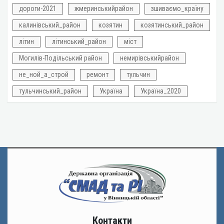
дороги-2021
жмеринськийрайон
зшиваємо_країну
калинівський_район
козятин
козятинський_район
літин
літинський_район
міст
Могилів-Подільський район
немирівськийрайон
не_ной_а_строй
ремонт
тульчин
тульчинський_район
Україна
Україна_2020
Контакти