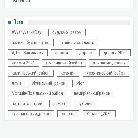
Борзова
Теги
#VyshyvankaDay
будуємо_разом
велике_будівництво
вінницькаобласть
#ДеньВишиванки
дорога
дороги
дороги-2020
дороги-2021
жмеринськийрайон
зшиваємо_країну
калинівський_район
козятин
козятинський_район
літин
літинський_район
міст
Могилів-Подільський район
немирівськийрайон
не_ной_а_строй
ремонт
тульчин
тульчинський_район
Україна
Україна_2020