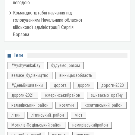
негодою
Командно-штабні навчання під
головуванням Начальника обласної
військової адміністрації Сергія
Борзова
Теги
#VyshyvankaDay
будуємо_разом
велике_будівництво
вінницькаобласть
#ДеньВишиванки
дорога
дороги
дороги-2020
дороги-2021
жмеринськийрайон
зшиваємо_країну
калинівський_район
козятин
козятинський_район
літин
літинський_район
міст
Могилів-Подільський район
немирівськийрайон
не_ной_а_строй
ремонт
тульчин