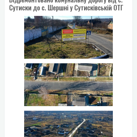
Сутиски до с. Шершні у Сутисківській ОТГ