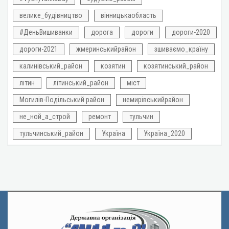
велике_будівництво
вінницькаобласть
#ДеньВишиванки
дорога
дороги
дороги-2020
дороги-2021
жмеринськийрайон
зшиваємо_країну
калинівський_район
козятин
козятинський_район
літин
літинський_район
міст
Могилів-Подільський район
немирівськийрайон
не_ной_а_строй
ремонт
тульчин
тульчинський_район
Україна
Україна_2020