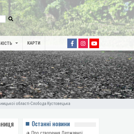
КАРТИ
КІСТЬ
льницької області-Слобода Кустовецька
аниця
Останні новини
Про створення Державної