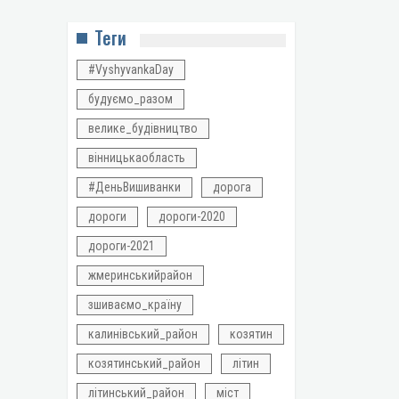
Теги
#VyshyvankaDay
будуємо_разом
велике_будівництво
вінницькаобласть
#ДеньВишиванки
дорога
дороги
дороги-2020
дороги-2021
жмеринськийрайон
зшиваємо_країну
калинівський_район
козятин
козятинський_район
літин
літинський_район
міст