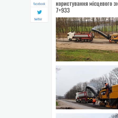
користування місцевого з
facebook
7+933
twitter