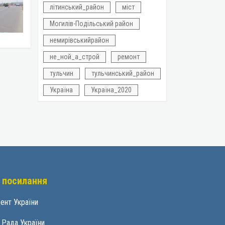
літинський_район
міст
Могилів-Подільський район
немирівськийрайон
не_ной_а_строй
ремонт
тульчин
тульчинський_район
Україна
Україна_2020
 посилання
ент України
 Рада України