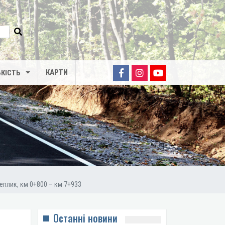
КАРТИ
КІСТЬ
еплик, км 0+800 – км 7+933
Останні новини