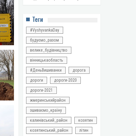
Теги
#VyshyvankaDay
будуємо_разом
велике_будівництво
вінницькаобласть
#ДеньВишиванки
дорога
дороги
дороги-2020
дороги-2021
жмеринськийрайон
зшиваємо_країну
калинівський_район
козятин
козятинський_район
літин