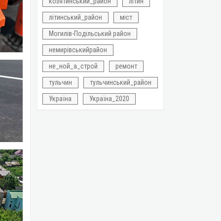
козятинський_район
літин
літинський_район
міст
Могилів-Подільський район
немирівськийрайон
не_ной_а_строй
ремонт
тульчин
тульчинський_район
Україна
Україна_2020