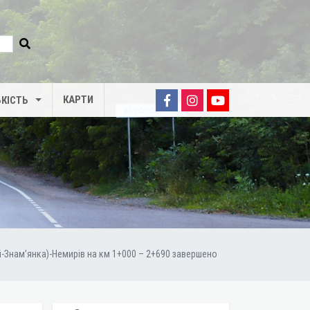
КАРТИ
КІСТЬ
й-Знам’янка)-Немирів на км 1+000 – 2+690 завершено