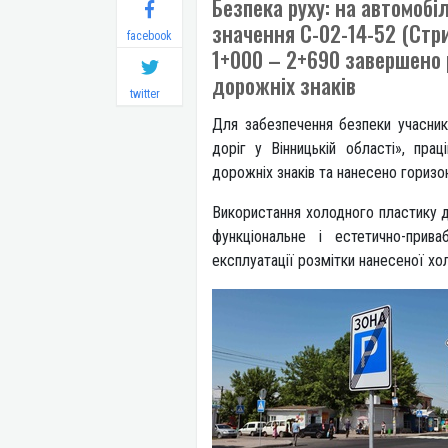
Безпека руху: на автомобі
значення С-02-14-52 (Стр
facebook
1+000 – 2+690 завершено 
дорожніх знаків
twitter
Для забезпечення безпеки учасник
доріг у Вінницькій області», пра
дорожніх знаків та нанесено гори
Використання холодного пластику д
функціональне і естетично-прива
експлуатації розмітки нанес