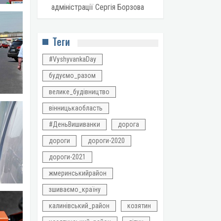
адміністрації Сергія Борзова
Теги
#VyshyvankaDay
будуємо_разом
велике_будівництво
вінницькаобласть
#ДеньВишиванки
дорога
дороги
дороги-2020
дороги-2021
жмеринськийрайон
зшиваємо_країну
калинівський_район
козятин