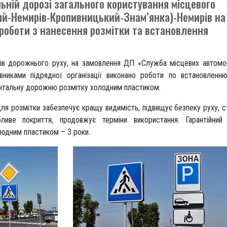
льній дорозі загального користування місцевого
ий-Немирів-Кропивницький-Знам’янка)-Немирів на
роботи з нанесення розмітки та встановлення
ів дорожнього руху, на замовлення ДП «Служба місцевих автомо
цівниками підрядної організації виконано роботи по встановленн
зонтальну дорожню розмітку холодним пластиком.
ля розмітки забезпечує кращу видимість, підвищує безпеку руху, 
бливе покриття, продовжує терміни використання. Гарантійний
еної холодним пластиком – 3 роки.