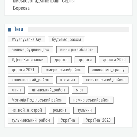
військової адміністрації Сергія
Борзова
Теги
#VyshyvankaDay
будуємо_разом
велике_будівництво
вінницькаобласть
#ДеньВишиванки
дорога
дороги
дороги-2020
дороги-2021
жмеринськийрайон
зшиваємо_країну
калинівський_район
козятин
козятинський_район
літин
літинський_район
міст
Могилів-Подільський район
немирівськийрайон
не_ной_а_строй
ремонт
тульчин
тульчинський_район
Україна
Україна_2020