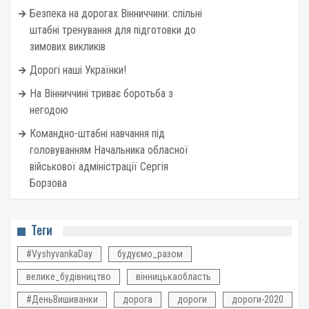
Безпека на дорогах Вінниччини: спільні
штабні тренування для підготовки до
зимових викликів
Дорогі наші Українки!
На Вінниччині триває боротьба з
негодою
Командно-штабні навчання під
головуванням Начальника обласної
військової адміністрації Сергія
Борзова
Теги
#VyshyvankaDay
будуємо_разом
велике_будівництво
вінницькаобласть
#ДеньВишиванки
дорога
дороги
дороги-2020