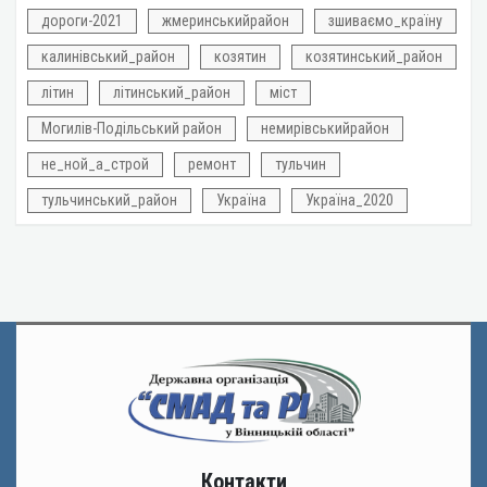
дороги-2021
жмеринськийрайон
зшиваємо_країну
калинівський_район
козятин
козятинський_район
літин
літинський_район
міст
Могилів-Подільський район
немирівськийрайон
не_ной_а_строй
ремонт
тульчин
тульчинський_район
Україна
Україна_2020
Контакти