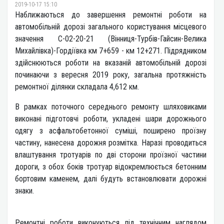
2019-10-17 15:10
Наближаються до завершення ремонтні роботи на
автомобільній дорозі загального користування місцевого
значення С-02-20-21 (Вінниця-Турбів-Гайсин-Велика
Михайлівка)-Гордіївка км 7+659 - км 12+271. Підрядником
здійснюються роботи на вказаній автомобільній дорозі
починаючи з вересня 2019 року, загальна протяжність
ремонтної ділянки складала 4,612 км.
В рамках поточного середнього ремонту шляховиками
виконані підготовчі роботи, укладені шари дорожнього
одягу з асфальтобетонної суміші, поширено проїзну
частину, нанесена дорожня розмітка. Наразі проводиться
влаштування тротуарів по дві сторони проїзної частини
дороги, з обох боків тротуар відокремлюється бетонним
бортовим каменем, далі будуть встановлювати дорожні
знаки.
Ремонтні роботи виконуються під технічним наглядом