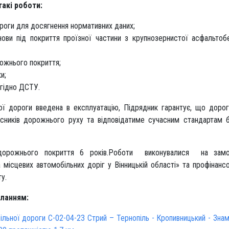
такі роботи:
роги для досягнення нормативних даних;
ови під покриття проїзної частини з крупнозернистої асфальтоб
ожнього покриття;
и;
гідно ДСТУ.
ої дороги введена в експлуатацію, Підрядник гарантує, що доро
ників дорожнього руху та відповідатиме сучасним стандартам 
ього руху.
ї дорожнього покриття 6 років.Роботи виконувалися на замо
ісцевих автомобільних доріг у Вінницькій області» та профінансо
у.
иланням:
льної дороги С-02-04-23 Стрий – Тернопіль - Кропивницький - Знам