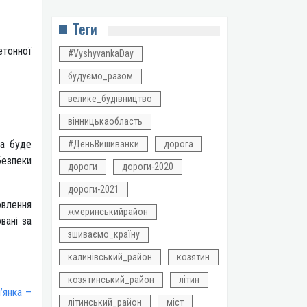
Теги
етонної
#VyshyvankaDay
будуємо_разом
велике_будівництво
вінницькаобласть
га буде
#ДеньВишиванки
дорога
безпеки
дороги
дороги-2020
дороги-2021
влення
жмеринськийрайон
вані за
зшиваємо_країну
калинівський_район
козятин
козятинський_район
літин
’янка –
літинський_район
міст