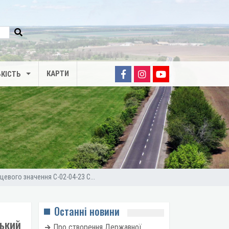
КАРТИ
КІСТЬ
евого значення С-02-04-23 С...
Останні новини
цький
Про створення Державної