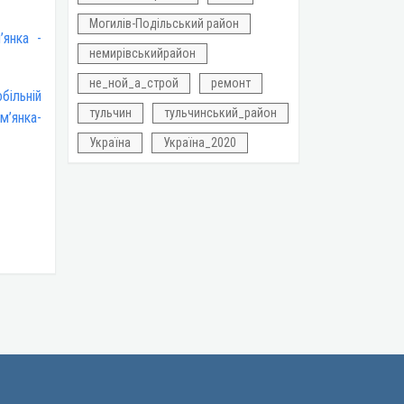
Могилів-Подільський район
’янка -
немирівськийрайон
не_ной_а_строй
ремонт
більній
тульчин
тульчинський_район
м’янка-
Україна
Україна_2020