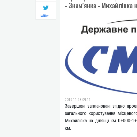
- Знам’янка - Михайлівка 
twitter
2019-11-28 09:11
Завершені заплановані згідно про
загального користування місцевог
Михайлівка на ділянці км 0+000-1
км.