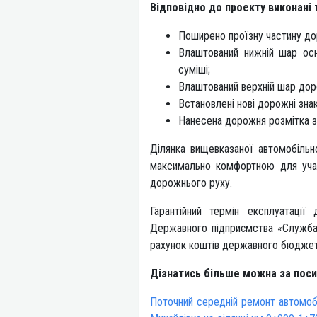
Відповідно до проекту виконані 
Поширено проїзну частину до
Влаштований нижній шар осн
суміші;
Влаштований верхній шар дор
Встановлені нові дорожні знак
Нанесена дорожня розмітка з
Ділянка вищевказаної автомобільн
максимально комфортною для учас
дорожн
Гарантійний термін експлуатаці
Державного підприємства «Служба м
рахунок коштів державного бюджет
Дізнатись більше можна за пос
Поточний середній ремонт автомобі