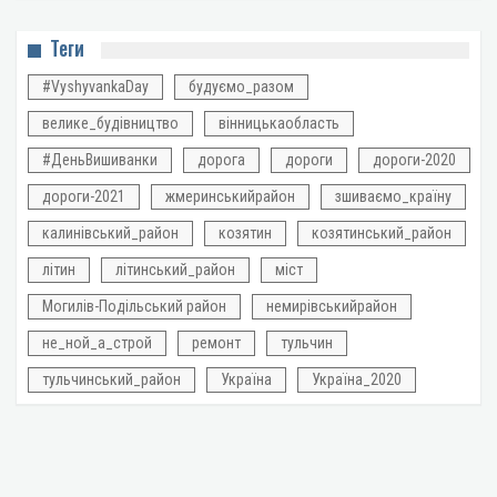
Теги
#VyshyvankaDay
будуємо_разом
велике_будівництво
вінницькаобласть
#ДеньВишиванки
дорога
дороги
дороги-2020
дороги-2021
жмеринськийрайон
зшиваємо_країну
калинівський_район
козятин
козятинський_район
літин
літинський_район
міст
Могилів-Подільський район
немирівськийрайон
не_ной_а_строй
ремонт
тульчин
тульчинський_район
Україна
Україна_2020