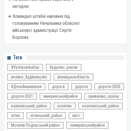
негодою
Командно-штабні навчання під
головуванням Начальника обласної
військової адміністрації Сергія
Борзова
Теги
#VyshyvankaDay
будуємо_разом
велике_будівництво
вінницькаобласть
#ДеньВишиванки
дорога
дороги
дороги-2020
дороги-2021
жмеринськийрайон
зшиваємо_країну
калинівський_район
козятин
козятинський_район
літин
літинський_район
міст
Могилів-Подільський район
немирівськийрайон