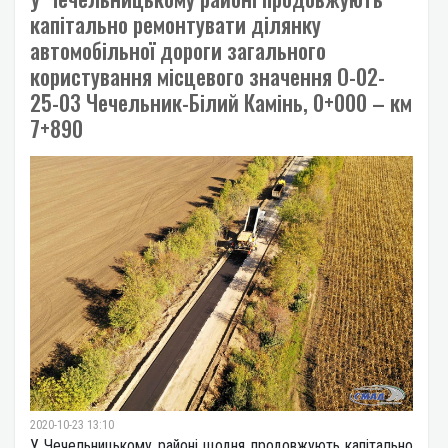
капітально ремонтувати ділянку
автомобільної дороги загального
користування місцевого значення О-02-
25-03 Чечельник-Білий Камінь, 0+000 – км
7+890
2020-10-23 13:10
У Чечельницькому районі щодня продовжують капітально