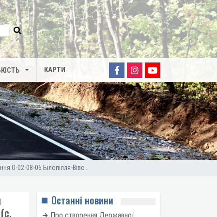
КАРТИ
КІСТЬ
я О-02-08-06 Білопілля-Вівс...
я
Останні новини
(с.
Про створення Державної