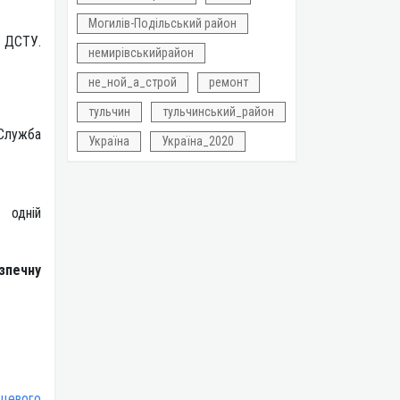
Могилів-Подільський район
 ДСТУ.
немирівськийрайон
не_ной_а_строй
ремонт
тульчин
тульчинський_район
«Служба
Україна
Україна_2020
ті».
одній
зпечну
сцевого