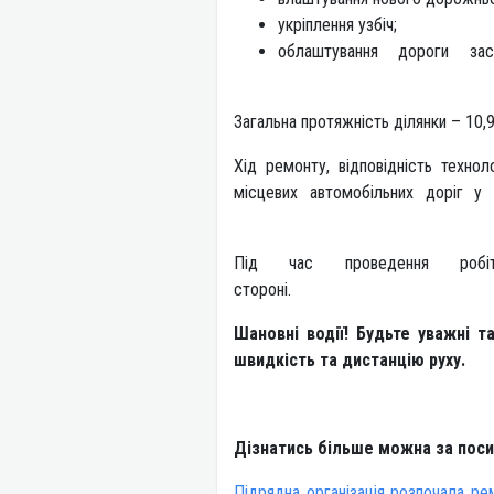
укріплення узбіч;
облаштування дороги за
Загальна протяжніст
Хід ремонту, відповідність техн
місцевих автомоб
Під час проведення роб
стор
Шановні водії! Будьте уважні т
швидкість та дистанцію руху.
Дізнатись більше можна за пос
Підрядна організація розпочала ре