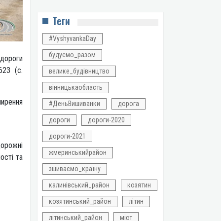
Теги
#VyshyvankaDay
будуємо_разом
дороги
623 (с.
велике_будівництво
вінницькаобласть
ширення
#ДеньВишиванки
дорога
уміші.
дороги
дороги-2020
дороги-2021
дорожні
жмеринськийрайон
ості та
зшиваємо_країну
калинівський_район
козятин
козятинський_район
літин
літинський_район
міст