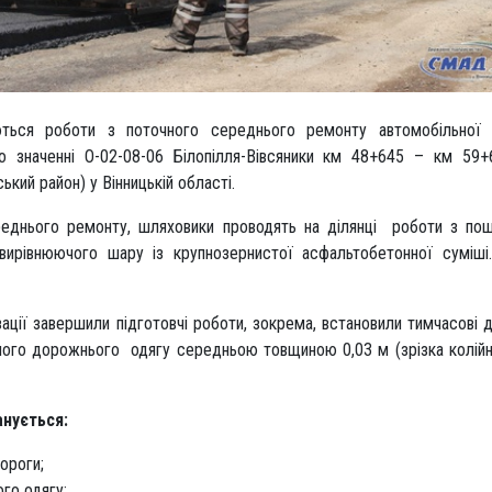
ться роботи з поточного середнього ремонту автомобільної 
о значенні О-02-08-06 Білопілля-Вівсяники км 48+645 – км 59+
, Козятинський район) у Вінницькій області.
реднього ремонту, шляховики проводять на ділянці роботи з по
я вирівнюючого шару із крупнозернистої асфальтобетонної с
зації завершили підготовчі роботи, зокрема, встановили тимчасові 
вного дорожнього одягу середньою товщиною 0,03 м (зрізка колійн
вів).
нується:
ороги;
го одягу;