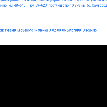
сяники км 48+645 – км 59+623, протяжністю 10,978 км (с. Самгород
истування місцевого значення О-02-08-06 Білопілля-Вівсяники