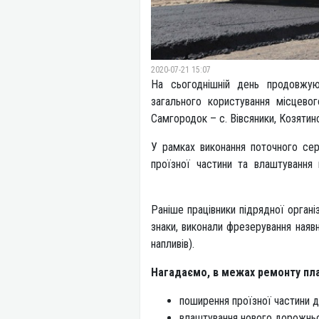
2020-07-21 15:07
На сьогоднішній день продовжую
загального користування місцевог
Самгородок – с. Вівсяники
У рамках виконання поточного се
проїзної частини та влаштуванн
Раніше працівники підрядної органі
знаки, виконали фрезерування ная
напли
Нагадаємо, в межах ремонту пла
поширення проїзної частини д
влаштування нового дорожньо