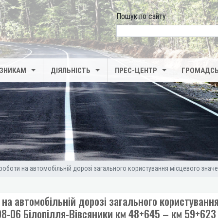
Пошук по сайту
search
ІЗНИКАМ
ДІЯЛЬНІСТЬ
ПРЕС-ЦЕНТР
ГРОМАДСЬ
оботи на автомобільній дорозі загального користування місцевого значенн
 на автомобільній дорозі загального користуванн
8-06 Білопілля-Вівсяники км 48+645 – км 59+623 