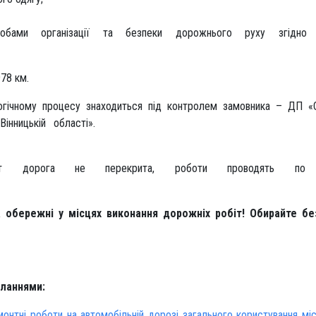
собами організації та безпеки дорожнього руху згідно
ь ділянки – 10,978 км.
ологічному процесу знаходиться під контролем замовника – ДП 
ільних доріг у Вінницькій облас
іт дорога не перекрита, роботи проводять по 
оні.
а обережні у місцях виконання дорожніх робіт! Обирайте бе
иланнями:
монтні роботи на автомобільній дорозі загального користування мі