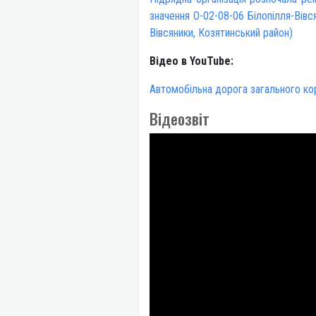
значення О-02-08-06 Білопілля-Вів
Вівсяники, Козятинський район)
Відео в YouTube:
Автомобільна дорога загального кор
Відеозвіт