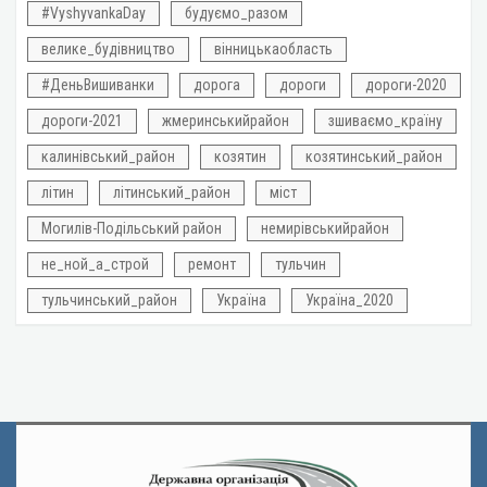
#VyshyvankaDay
будуємо_разом
велике_будівництво
вінницькаобласть
#ДеньВишиванки
дорога
дороги
дороги-2020
дороги-2021
жмеринськийрайон
зшиваємо_країну
калинівський_район
козятин
козятинський_район
літин
літинський_район
міст
Могилів-Подільський район
немирівськийрайон
не_ной_а_строй
ремонт
тульчин
тульчинський_район
Україна
Україна_2020