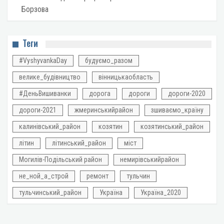
Борзова
Теги
#VyshyvankaDay
будуємо_разом
велике_будівництво
вінницькаобласть
#ДеньВишиванки
дорога
дороги
дороги-2020
дороги-2021
жмеринськийрайон
зшиваємо_країну
калинівський_район
козятин
козятинський_район
літин
літинський_район
міст
Могилів-Подільський район
немирівськийрайон
не_ной_а_строй
ремонт
тульчин
тульчинський_район
Україна
Україна_2020