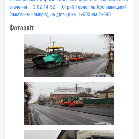
значення С-02-14-52 (Стрий-Тернопіль-Кропивницький-
Знам'янка-Немирів), на ділянці км 1+000-км 2+690
Фотозвіт