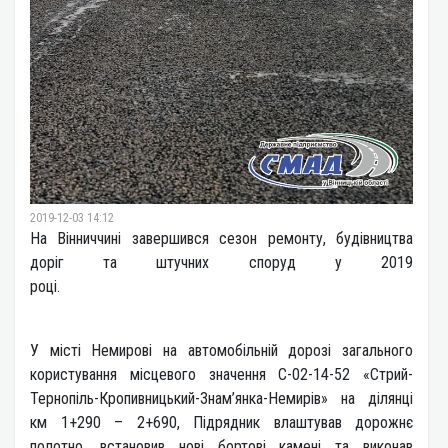
2019-12-03 14:12
На Вінниччині завершився сезон ремонту, будівництва
доріг та штучних споруд у 2019
році.
У місті Немирові на автомобільній дорозі загального
користування місцевого значення С-02-14-52 «Стрий-
Тернопіль-Кропивницький-Знам’янка-Немирів» на ділянці
км 1+290 – 2+690, Підрядник влаштував дорожнє
полотно, встановив нові бортові камені та виконав