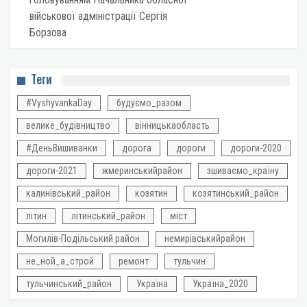
військової адміністрації Сергія
Борзова
Теги
#VyshyvankaDay
будуємо_разом
велике_будівництво
вінницькаобласть
#ДеньВишиванки
дорога
дороги
дороги-2020
дороги-2021
жмеринськийрайон
зшиваємо_країну
калинівський_район
козятин
козятинський_район
літин
літинський_район
міст
Могилів-Подільський район
немирівськийрайон
не_ной_а_строй
ремонт
тульчин
тульчинський_район
Україна
Україна_2020