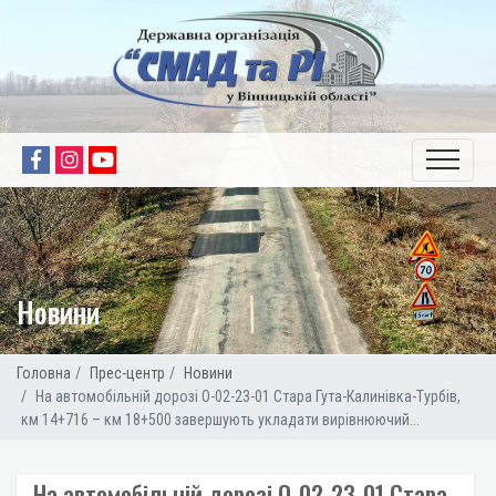
Новини
Головна
Прес-центр
Новини
На автомобільній дорозі О-02-23-01 Стара Гута-Калинівка-Турбів,
км 14+716 – км 18+500 завершують укладати вирівнюючий...
На автомобільній дорозі О-02-23-01 Стара