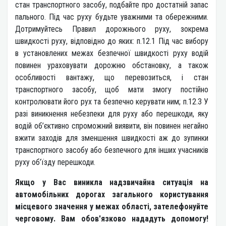
стан транспортного засобу, подбайте про достатній запас
пального. Під час руху будьте уважними та обережними.
Дотримуйтесь Правил дорожнього руху, зокрема
швидкості руху, відповідно до яких: п.12.1 Під час вибору
в установлених межах безпечної швидкості руху водій
повинен ураховувати дорожню обстановку, а також
особливості вантажу, що перевозиться, і стан
транспортного засобу, щоб мати змогу постійно
контролювати його рух та безпечно керувати ним; п.12.3 У
разі виникнення небезпеки для руху або перешкоди, яку
водій об’єктивно спроможний виявити, він повинен негайно
вжити заходів для зменшення швидкості аж до зупинки
транспортного засобу або безпечного для інших учасників
руху об’їзду перешкоди.
Якщо у Вас виникла надзвичайна ситуація на
автомобільних дорогах загального користування
місцевого значення у межах області, зателефонуйте
черговому. Вам обов'язково нададуть допомогу!