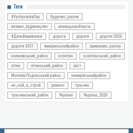
Теги
#VyshyvankaDay
будуємо_разом
велике_будівництво
вінницькаобласть
#ДеньВишиванки
дорога
дороги
дороги-2020
дороги-2021
жмеринськийрайон
зшиваємо_країну
калинівський_район
козятин
козятинський_район
літин
літинський_район
міст
Могилів-Подільський район
немирівськийрайон
не_ной_а_строй
ремонт
тульчин
тульчинський_район
Україна
Україна_2020