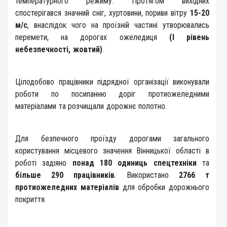
температурного режиму. Протягом вихідних
спостерігався значний сніг, хуртовини, пориви вітру
15-20
м/с
, внаслідок чого на проїзній частині утворювались
перемети, на дорогах ожеледиця
(І рівень
небезпечності, жовтий)
.
Цілодобово працівники підрядної організації виконували
роботи по посипанню доріг протиожеледними
матеріалами та розчищали дорожнє полотно.
Для безпечного проїзду дорогами загального
користування місцевого значення Вінницької області в
роботі задіяно
понад 180 одиниць спецтехніки
та
більше 290 працівників
. Використано
2766 т
протиожеледних матеріалів
для обробки дорожнього
покриття.