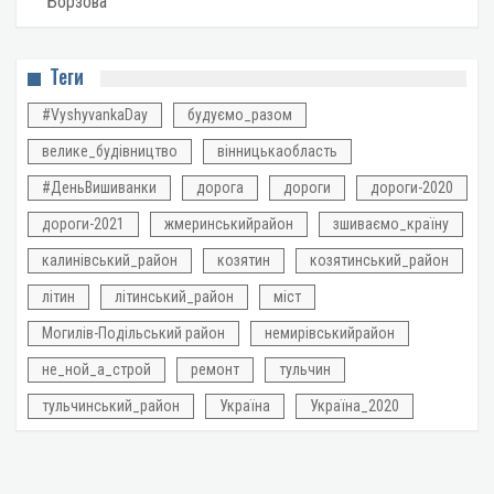
Борзова
Теги
#VyshyvankaDay
будуємо_разом
велике_будівництво
вінницькаобласть
#ДеньВишиванки
дорога
дороги
дороги-2020
дороги-2021
жмеринськийрайон
зшиваємо_країну
калинівський_район
козятин
козятинський_район
літин
літинський_район
міст
Могилів-Подільський район
немирівськийрайон
не_ной_а_строй
ремонт
тульчин
тульчинський_район
Україна
Україна_2020