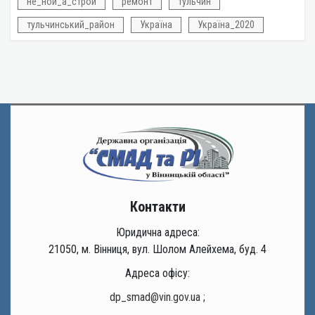
не_ной_а_строй
ремонт
тульчин
тульчинський_район
Україна
Україна_2020
Контакти
Юридична адреса:
21050, м. Вінниця, вул. Шолом Алейхема, буд. 4
Адреса офісу:
dp_smad@vin.gov.ua
;