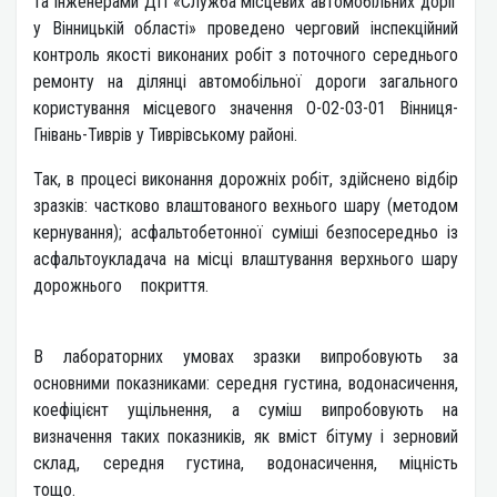
та інженерами ДП «Служба місцевих автомобільних доріг
у Вінницькій області» проведено черговий інспекційний
контроль якості виконаних робіт з поточного середнього
ремонту на ділянці автомобільної дороги загального
користування місцевого значення О-02-03-01 Вінниця-
Гнівань-Тиврів у Тиврівському районі.
Так, в процесі виконання дорожніх робіт, здійснено відбір
зразків: частково влаштованого вехнього шару (методом
кернування); асфальтобетонної суміші безпосередньо із
асфальтоукладача на місці влаштування верхнього шару
дорожнього покриття.
​​​​​​
В лабораторних умовах зразки випробовують за
основними показниками: середня густина, водонасичення,
коефіцієнт ущільнення, а суміш випробовують на
визначення таких показників, як вміст бітуму і зерновий
склад, середня густина, водонасичення, міцність
тощо.