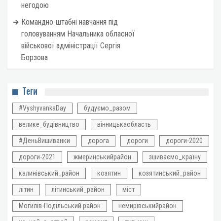
негодою
Командно-штабні навчання під
головуванням Начальника обласної
військової адміністрації Сергія
Борзова
Теги
#VyshyvankaDay
будуємо_разом
велике_будівництво
вінницькаобласть
#ДеньВишиванки
дорога
дороги
дороги-2020
дороги-2021
жмеринськийрайон
зшиваємо_країну
калинівський_район
козятин
козятинський_район
літин
літинський_район
міст
Могилів-Подільський район
немирівськийрайон