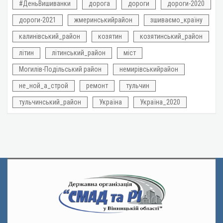
#ДеньВишиванки
дорога
дороги
дороги-2020
дороги-2021
жмеринськийрайон
зшиваємо_країну
калинівський_район
козятин
козятинський_район
літин
літинський_район
міст
Могилів-Подільський район
немирівськийрайон
не_ной_а_строй
ремонт
тульчин
тульчинський_район
Україна
Україна_2020