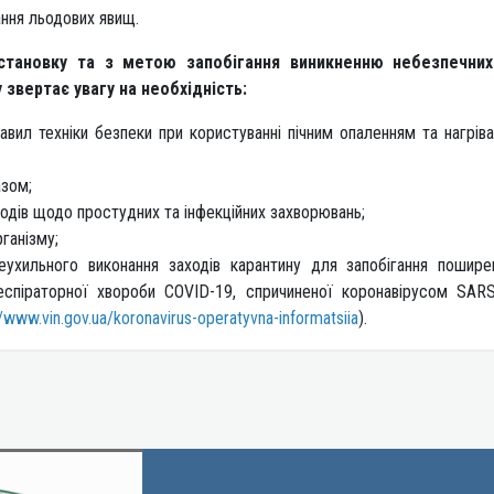
ання льодових явищ.
становку та з метою запобігання виникненню небезпечних
звертає увагу на необхідність:
авил техніки безпеки при користуванні пічним опаленням та нагрів
азом;
одів щодо простудних та інфекційних захворювань;
ганізму;
еухильного виконання заходів карантину для запобігання пошир
респіраторної хвороби COVID-19, спричиненої коронавірусом SAR
//www.vin.gov.ua/koronavirus-operatyvna-informatsiia
).