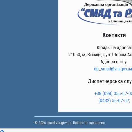
Контакти
Юридична адреса:
21050, м. Вінниця, вул. Шолом Ал
Адреса офісу:
dp_smad@vin.gov.ua
Диспетчерська сл
+38 (098) 056-07-00
(0432) 56-07-07;
© 2026 smad.vin.gov.ua. Всі права захищено.