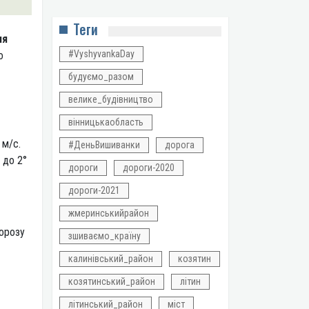
Теги
ня
#VyshyvankaDay
о
будуємо_разом
велике_будівництво
вінницькаобласть
 м/с.
#ДеньВишиванки
дорога
 до 2°
дороги
дороги-2020
дороги-2021
жмеринськийрайон
морозу
зшиваємо_країну
калинівський_район
козятин
козятинський_район
літин
літинський_район
міст