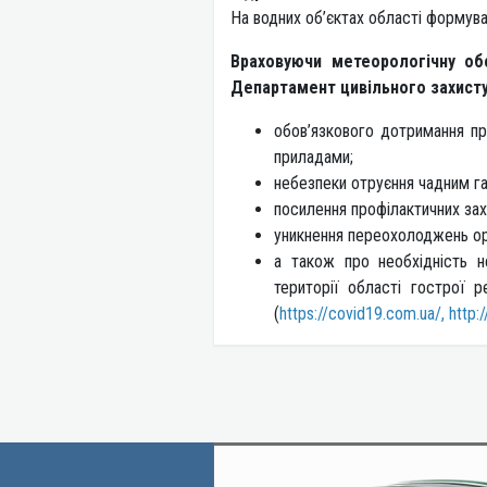
На водних об’єктах області формув
Враховуючи метеорологічну об
Департамент цивільного захисту 
обов’язкового дотримання пр
приладами;
небезпеки отруєння чадним г
посилення профілактичних зах
уникнення переохолоджень ор
а також про необхідність н
території області гострої 
(
https://covid19.com.ua/, http: