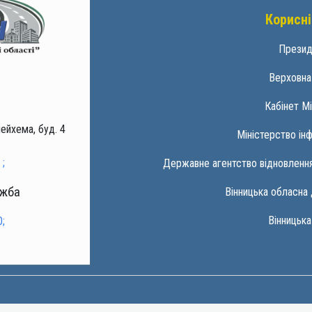
Корисні
Презид
Верховна
Кабінет Мі
ейхема, буд. 4
Міністерство ін
;
Державне агентство відновлення
ужба
Вінницька обласна 
Вінницька
;