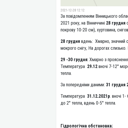
2021-12-28 12:12
За повідомленням Вінницького облас
2021 року, на Вінниччині
28 грудня
о
покрову 10-20 см), хуртовина, сніго
28 грудня
вдень: Хмарно, значний с
мокрого снігу, На дорогах слизько. 
29 -30 грудня
: Хмарно з прояснення
Температура
29.12
вночі 7-12° мор
тепла.
За попередніми даними:
31 грудня 2
Температура
31.12.2021р
. вночі 1
до 2° тепла, вдень 0-5° тепла.
Гідрологічна обстановка: