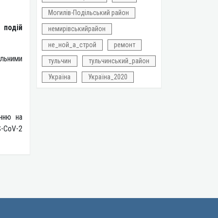
Могилів-Подільський район
 подій
немирівськийрайон
не_ной_а_строй
ремонт
альними
тульчин
тульчинський_район
Україна
Україна_2020
енню на
S-CoV-2