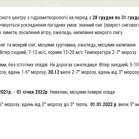
ного центру з гідрометеорології на період з
28 грудня по 31 груд
чікується ускладнення погодних умов: значний сніг (приріст сніговог
ві замети, посилення вітру, ожеледь, налипання мокрого снігу.
ніг та мокрий сніг, місцями хуртовина, ожеледь, місцями налипання
Вітер східний, 7-12 м/с, пориви 15-20 м/с Температура 2-7° морозу.
ми, без істотних опадів. На дорогах ожеледиця. Вітер західний, 5-10
озу, вдень 1-6° морозу,
30.12
вночі 2-7° морозу, вдень від 3° морозу
021р. - 01 січня 2022р
. Невеликі, місцями помірні опади.
- 6° морозу, вдень від 2° морозу до 3° тепла,
01.01.2022 р
. вночі 3° 