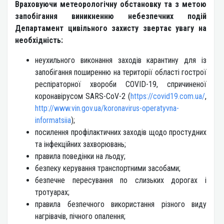
Враховуючи метеорологічну обстановку та з метою
запобігання виникненню небезпечних подій
Департамент цивільного захисту звертає увагу на
необхідність:
неухильного виконання заходів карантину для із
запобігання поширенню на території області гострої
респіраторної хвороби COVID-19, спричиненої
коронавірусом SARS-CoV-2 (
https://covid19.com.ua/
,
http://www.vin.gov.ua/koronavirus-operatyvna-
informatsiia
);
посилення профілактичних заходів щодо простудних
та інфекційних захворювань;
правила поведінки на льоду;
безпеку керування транспортними засобами;
безпечне пересування по слизьких дорогах і
тротуарах;
правила безпечного використання різного виду
нагрівачів, пічного опалення;