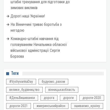
штабні тренування для підготовки до
зимових викликів
Дорогі наші Українки!
На Вінниччині триває боротьба з
негодою
Командно-штабні навчання під
головуванням Начальника обласної
військової адміністрації Сергія
Борзова
Теги
#VyshyvankaDay
будуємо_разом
велике_будівництво
вінницькаобласть
#ДеньВишиванки
дорога
дороги
дороги-2020
дороги-2021
жмеринськийрайон
зшиваємо_країну