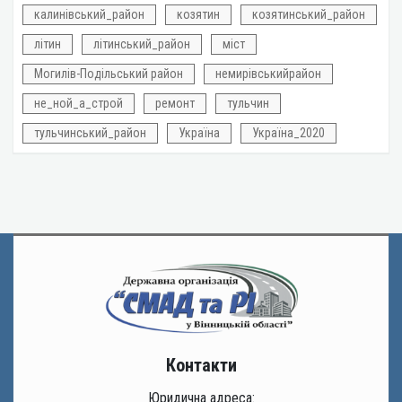
калинівський_район
козятин
козятинський_район
літин
літинський_район
міст
Могилів-Подільський район
немирівськийрайон
не_ной_а_строй
ремонт
тульчин
тульчинський_район
Україна
Україна_2020
Контакти
Юридична адреса: