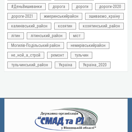
#ДеньВишиванки
дорога
дороги
дороги-2020
дороги-2021
жмеринськийрайон
зшиваємо_країну
калинівський_район
козятин
козятинський_район
літин
літинський_район
міст
Могилів-Подільський район
немирівськийрайон
не_ной_а_строй
ремонт
тульчин
тульчинський_район
Україна
Україна_2020