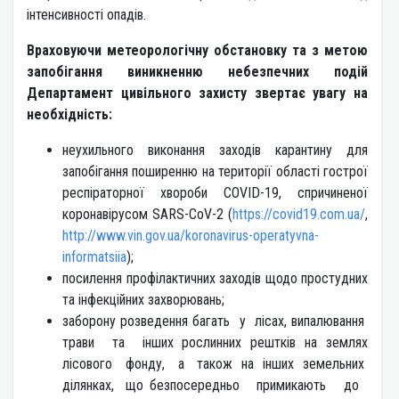
інтенсивності опадів.
Враховуючи метеорологічну обстановку та з метою
запобігання виникненню небезпечних подій
Департамент цивільного захисту звертає увагу на
необхідність:
неухильного виконання заходів карантину для
запобігання поширенню на території області гострої
респіраторної хвороби COVID-19, спричиненої
коронавірусом SARS-CoV-2 (
https://covid19.com.ua/
,
http://www.vin.gov.ua/koronavirus-operatyvna-
informatsiia
);
посилення профілактичних заходів щодо простудних
та інфекційних захворювань;
заборону розведення багать у лісах, випалювання
трави та інших рослинних рештків на землях
лісового фонду, а також на інших земельних
ділянках, що безпосередньо примикають до