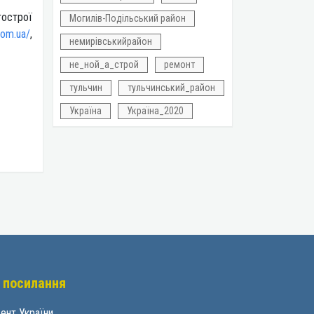
гострої
Могилів-Подільський район
com.ua/
,
немирівськийрайон
не_ной_а_строй
ремонт
тульчин
тульчинський_район
Україна
Україна_2020
 посилання
ент України