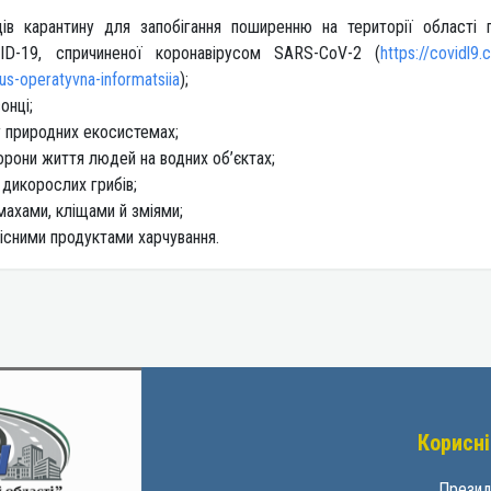
дів карантину для запобігання поширенню на території області 
ID-19, спричиненої коронавірусом SARS-CoV-2 (
https://covidl9.
us-operatyvna-informatsiia
);
онці;
у природних екосистемах;
хорони життя людей на водних об’єктах;
 дикорослих грибів;
махами, кліщами й зміями;
існими продуктами харчування.
Корисні
Презид