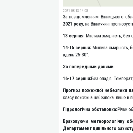
2021-08-13 14:08
За повідомленням Вінницького обл
2021 року
, на Вінниччині прогнозу
13 серпня:
Мінлива хмарність, без о
14-15 серпня:
Мінлива хмарність, бе
вдень 25-30°.
За попередніми даними:
16-17 серпня:
Без опадів. Температу
Прогноз пожежної небезпеки на 
класу пожежна небезпека, лише в пі
Гідрологічна обстановка:
Річки о
Враховуючи метеорологічну об
Департамент цивільного захисту 