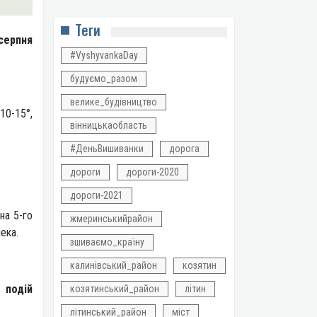
Теги
серпня
#VyshyvankaDay
будуємо_разом
велике_будівництво
 10-15°,
вінницькаобласть
#ДеньВишиванки
дорога
дороги
дороги-2020
дороги-2021
на 5-го
жмеринськийрайон
ека.
зшиваємо_країну
калинівський_район
козятин
 подій
козятинський_район
літин
літинський_район
міст