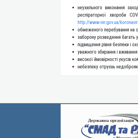
неухильного виконання захо
респіраторної хвороби COV
http://www.vin.gov.ua/koronavir
обмеженого перебування на с
заборону розведення багать 
підвищення рівня безпеки і о
уважного збирання і вживання
високої ймовірності укусів ко
небезпеку отруєнь недоброяк