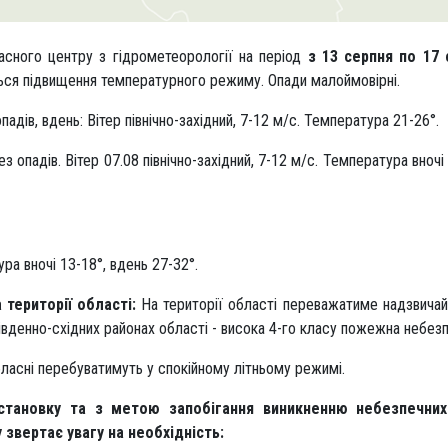
асного центру з гідрометеорології на період
з 13 серпня по 17 
ється підвищення температурного режиму. Опади малоймовірні.
падів, вдень: Вітер північно-західний, 7-12 м/с. Температура 21-26°.
з опадів. Вітер 07.08 північно-західний, 7-12 м/с. Температура вночі
ра вночі 13-18°, вдень 27-32°.
території області:
На території області переважатиме надзвичай
вденно-східних районах області - висока 4-го класу пожежна небезп
бласні перебуватимуть у спокійному літньому режимі.
становку та з метою запобігання виникненню небезпечних
звертає увагу на необхідність: