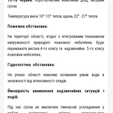
15-16 червня:
Короткочасний невеликий дощ, місцями
грози.
Температура вночі 10°-15° тепла, вдень 22° -27° тепла.
Пожежна обстановка:
На території області, згідно з інтегрованим показником
напруженості природної пожежної небезпеки, буде
переважати висока 4-го класу та надзвичайна 5-го класу
пожежна небезпека.
Гідрологічна обстановка:
На річках області невеликі коливання рівнів води в
залежності від інтенсивності опадів.
Ймовірність виникнення надзвичайних ситуацій і
подій:
Під час грози не виключені тимчасові ускладнення у