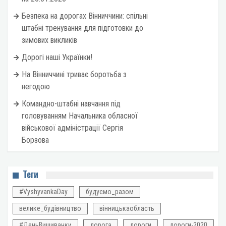
Безпека на дорогах Вінниччини: спільні
штабні тренування для підготовки до
зимових викликів
Дорогі наші Українки!
На Вінниччині триває боротьба з
негодою
Командно-штабні навчання під
головуванням Начальника обласної
військової адміністрації Сергія
Борзова
Теги
#VyshyvankaDay
будуємо_разом
велике_будівництво
вінницькаобласть
#ДеньВишиванки
дорога
дороги
дороги-2020