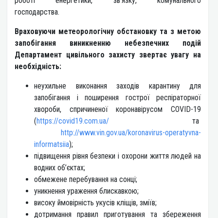
роботі енергетики, зв’язку, комунального
господарства.
Враховуючи метеорологічну обстановку та з метою
запобігання виникненню небезпечних подій
Департамент цивільного захисту звертає увагу на
необхідність:
неухильне виконання заходів карантину для
запобігання і поширення гострої респіраторної
хвороби, спричиненої коронавірусом COVID-19
(
https://covid19.com.ua/
та
http://www.vin.gov.ua/koronavirus-operatyvna-
informatsiia
);
підвищення рівня безпеки і охорони життя людей на
водних об’єктах;
обмежене перебування на сонці;
уникнення ураження блискавкою;
високу ймовірність укусів кліщів, зміїв;
дотримання правил приготування та збереження