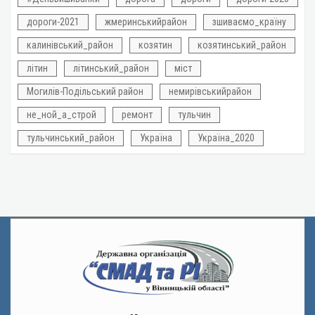
дороги-2021
жмеринськийрайон
зшиваємо_країну
калинівський_район
козятин
козятинський_район
літин
літинський_район
міст
Могилів-Подільський район
немирівськийрайон
не_ной_а_строй
ремонт
тульчин
тульчинський_район
Україна
Україна_2020