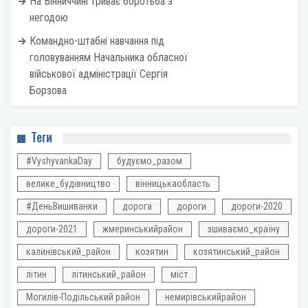
На Вінниччині триває боротьба з
негодою
Командно-штабні навчання під
головуванням Начальника обласної
військової адміністрації Сергія
Борзова
Теги
#VyshyvankaDay
будуємо_разом
велике_будівництво
вінницькаобласть
#ДеньВишиванки
дорога
дороги
дороги-2020
дороги-2021
жмеринськийрайон
зшиваємо_країну
калинівський_район
козятин
козятинський_район
літин
літинський_район
міст
Могилів-Подільський район
немирівськийрайон