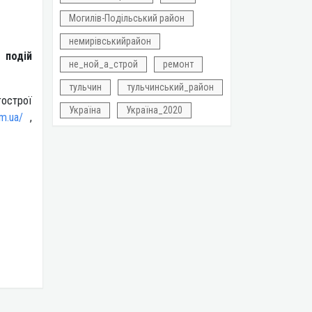
Могилів-Подільський район
немирівськийрайон
 подій
не_ной_а_строй
ремонт
тульчин
тульчинський_район
гострої
Україна
Україна_2020
om.ua/
,