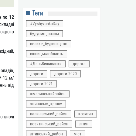
Теги
у по 12
#VyshyvankaDay
складні
мокрого
будуємо_разом
велике_будівництво
хідний,
вінницькаобласть
#ДеньВишиванки
дорога
опадів,
дороги
дороги-2020
7-12 м/
дороги-2021
ень від
жмеринськийрайон
зшиваємо_країну
калинівський_район
козятин
о вночі
козятинський_район
літин
літинський_район
міст