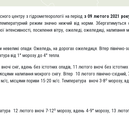
сного центру з гідрометеорології на період
з 09 лютого 2021 рок
і температурний режим значно нижчий від норми. Збергатимуться 
ної інтенсивності, посилення вітру, ожеледі, ожеледиці, налипання 
 невеликі опади. Ожеледь, на дорогах ожеледиця. Вітер північно-за
тура від 1° морозу до 4° тепла.
ночі сніг, вдень без істотних опадів, 11 лютого вночі без істотних 
ісцями налипання мокрого снігу. Вітер 10 лютого північно-східний, 
о
2 м/с, місцями пориви 15-20 м/с. Температура вночі 3-8
морозу, вд
о
атура 12 лютого вночі 7-12
морозу, вдень 4-9° морозу, 13 лютог
.