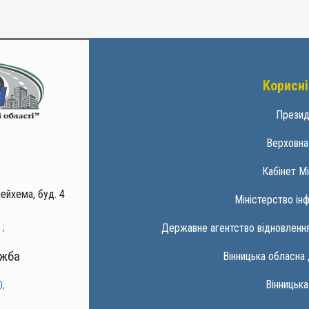
Корисні
Презид
Верховна
Кабінет Мі
ейхема, буд. 4
Міністерство ін
;
Державне агентство відновлення
ужба
Вінницька обласна 
Вінницька
;