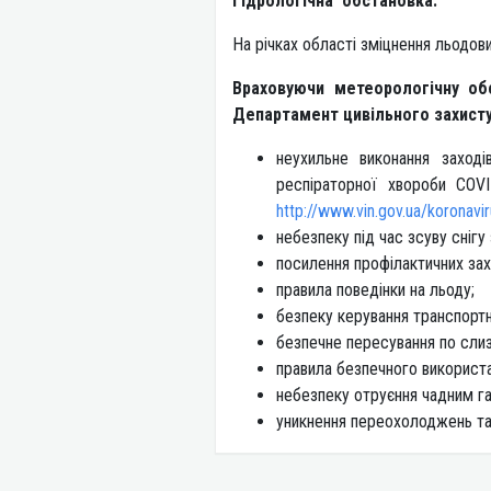
Гідрологічна обстановка:
На річках області зміцнення льодов
Враховуючи метеорологічну об
Департамент цивільного захисту 
неухильне виконання заході
респіраторної хвороби COV
http://www.vin.gov.ua/koronavir
небезпеку під час зсуву снігу
посилення профілактичних зах
правила поведінки на льоду;
безпеку керування транспорт
безпечне пересування по слиз
правила безпечного використан
небезпеку отруєння чадним г
уникнення переохолоджень та