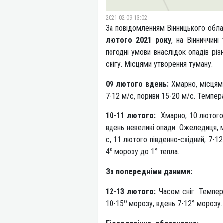
2021-02-09 13:02
За повідомленням Вінницького обла
лютого 2021 року
, на Вінниччин
погодні умови внаслідок опадів різ
снігу. Місцями утворення туману.
09 лютого вдень:
Хмарно, місцями
7-12 м/с, пориви 15-20 м/с. Темпера
10-11 лютого:
Хмарно, 10 лютого в
вдень невеликі опади. Ожеледиця, м
с, 11 лютого південно-східний, 7-1
о
4
морозу до 1° тепла.
За попередніми даними:
12-13 лютого:
Часом сніг. Темпер
о
10-15
морозу, вдень 7-12° морозу