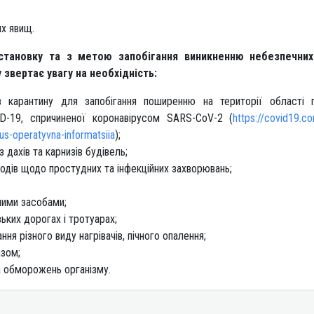
их явищ.
становку та з метою запобігання виникненню небезпечних
звертає увагу на необхідність:
в карантину для запобігання поширенню на території області 
ID-19, спричиненої коронавірусом SARS-CoV-2 (
https://covid19.c
us-operatyvna-informatsiia
);
 з дахів та карнизів будівель;
одів щодо простудних та інфекційних захворювань;
ними засобами;
ьких дорогах і тротуарах;
ня різного виду нагрівачів, пічного опалення;
азом;
 обморожень організму.