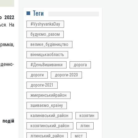
Теги
о 2022
#VyshyvankaDay
ься. На
будуємо_разом
рямків,
велике_будівництво
вінницькаобласть
вденно-
#ДеньВишиванки
дорога
дороги
дороги-2020
дороги-2021
жмеринськийрайон
зшиваємо_країну
калинівський_район
козятин
 подій
козятинський_район
літин
літинський_район
міст