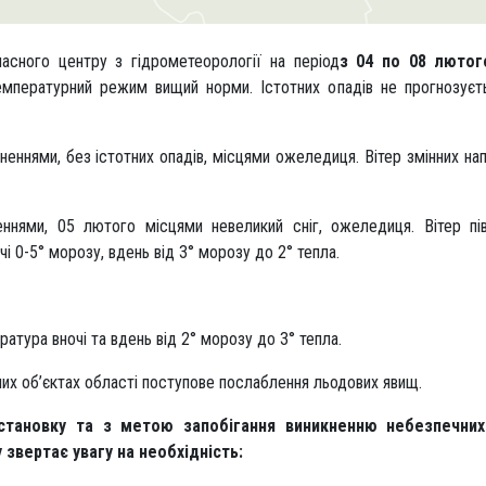
асного центру з гідрометеорології на період
з 04 по 08 лютог
температурний режим вищий норми. Істотних опадів не прогнозуєт
еннями, без істотних опадів, місцями ожеледиця. Вітер змінних нап
нями, 05 лютого місцями невеликий сніг, ожеледиця. Вітер пі
чі 0-5° морозу, вдень від 3° морозу до 2° тепла.
атура вночі та вдень від 2° морозу до 3° тепла.
их об’єктах області поступове послаблення льодових явищ.
становку та з метою запобігання виникненню небезпечних
звертає увагу на необхідність: