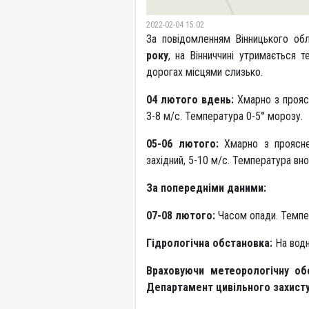
2022-02-04 15:02
За повідомленням Вінницького обл
року
, на Вінниччині утримається 
дорогах місцями слизько.
04 лютого вдень:
Хмарно з проясн
3-8 м/с. Температура 0-5° морозу.
05-06 лютого:
Хмарно з прояснен
західний, 5-10 м/с. Температура вно
За попередніми даними:
07-08 лютого:
Часом опади. Темпер
Гідрологічна обстановка:
На водн
Враховуючи метеорологічну об
Департамент цивільного захисту 