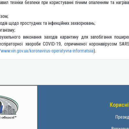
авил техніки безпеки при користуванні пічним опаленням та нагрів
азом;
одів щодо простудних та інфекційних захворювань;
ганізму;
еухильного виконання заходів карантину для запобігання пошир
респіраторної хвороби COVID-19, спричиненої коронавірусом SAR
//www.vin.gov.ua/koronavirus-operatyvna-informatsiia
).
Корисні
Презид
Верховна