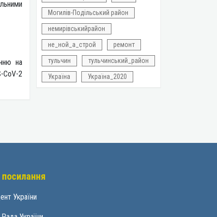
альними
Могилів-Подільський район
немирівськийрайон
не_ной_а_строй
ремонт
тульчин
тульчинський_район
енню на
S-CoV-2
Україна
Україна_2020
 посилання
ент України
 Рада України